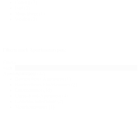
Coburg
(7)
Hof
(3)
Münchberg
(1)
Weiden
(2)
Filtern nach Apartmenttypen:
Filtern
Alle
nach
Apartment
(22)
Apartmenttypen:
Barrierefreies Apartment
(1)
Barrierefreies Einzelzimmer
(2)
Einzelzimmer
(16)
Eltern-Kind-Apartment
(4)
Gemeinschaftsräume
(2)
Mehrbettzimmer
(1)