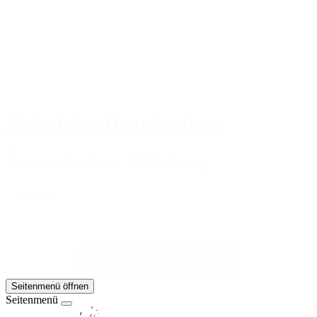
Wohnheim Haus Sachsen
Thüringer Straße 4c, 96450 Coburg
MEHR
MEHR ANZEIGEN (14)
Seitenmenü öffnen
Seitenmenü