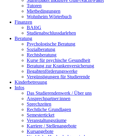
Starterpaket inklusive Gute-Nacht-Paket
Tutoren
Mietbedingungen
Wohnheim Wörterbuch
Finanzen
BAföG
Studienabschlussdarlehen
Beratung
Psychologische Beratung
Sozialberatung
Rechtsberatung
Kurse für psychische Gesundheit
Beratung zur Krankenversicherung
Begabtenförderungswerke
Vergünstigungen für Studierende
Kinderbetreuung
Infos
Das Studierendenwerk / Über uns
Ansprechpartner:innen
Sprechzeiten
Rechtliche Grundlagen
Semesterticket
Veranstaltungsräume
Karriere / Stellenangebote
Kursangebote