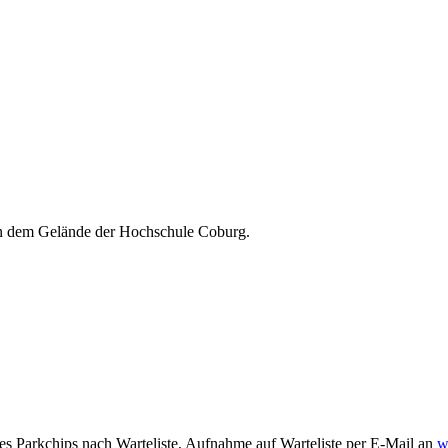
en dem Gelände der Hochschule Coburg.
es Parkchips nach Warteliste, Aufnahme auf Warteliste per E-Mail an
w