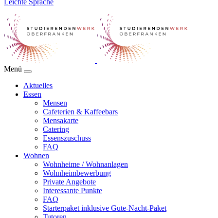
Leichte Sprache
Menü
Aktuelles
Essen
Mensen
Cafeterien & Kaffeebars
Mensakarte
Catering
Essenszuschuss
FAQ
Wohnen
Wohnheime / Wohnanlagen
Wohnheimbewerbung
Private Angebote
Interessante Punkte
FAQ
Starterpaket inklusive Gute-Nacht-Paket
Tutoren