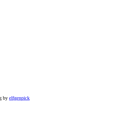
ng by
elfgenpick