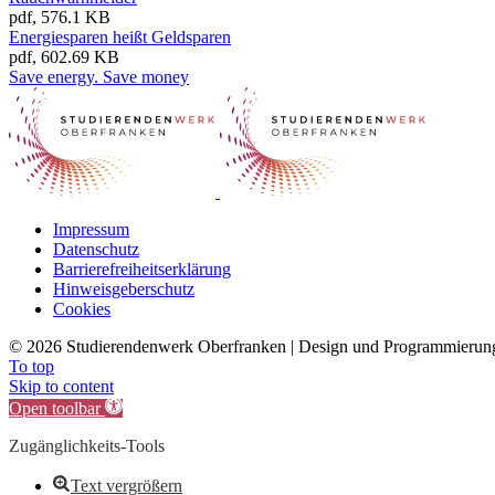
pdf, 576.1 KB
Energiesparen heißt Geldsparen
pdf, 602.69 KB
Save energy. Save money
Impressum
Datenschutz
Barrierefreiheitserklärung
Hinweisgeberschutz
Cookies
©
2026 Studierendenwerk Oberfranken | Design und Programmieru
To top
Skip to content
Open toolbar
Zugänglichkeits-Tools
Text vergrößern