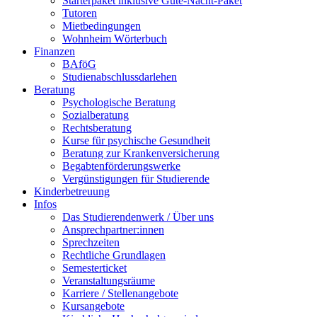
Starterpaket inklusive Gute-Nacht-Paket
Tutoren
Mietbedingungen
Wohnheim Wörterbuch
Finanzen
BAföG
Studienabschlussdarlehen
Beratung
Psychologische Beratung
Sozialberatung
Rechtsberatung
Kurse für psychische Gesundheit
Beratung zur Krankenversicherung
Begabtenförderungswerke
Vergünstigungen für Studierende
Kinderbetreuung
Infos
Das Studierendenwerk / Über uns
Ansprechpartner:innen
Sprechzeiten
Rechtliche Grundlagen
Semesterticket
Veranstaltungsräume
Karriere / Stellenangebote
Kursangebote