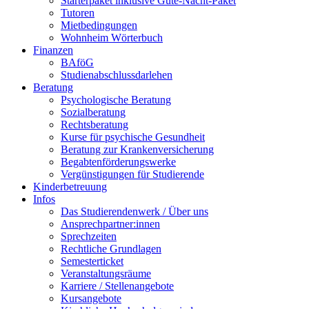
Starterpaket inklusive Gute-Nacht-Paket
Tutoren
Mietbedingungen
Wohnheim Wörterbuch
Finanzen
BAföG
Studienabschlussdarlehen
Beratung
Psychologische Beratung
Sozialberatung
Rechtsberatung
Kurse für psychische Gesundheit
Beratung zur Krankenversicherung
Begabtenförderungswerke
Vergünstigungen für Studierende
Kinderbetreuung
Infos
Das Studierendenwerk / Über uns
Ansprechpartner:innen
Sprechzeiten
Rechtliche Grundlagen
Semesterticket
Veranstaltungsräume
Karriere / Stellenangebote
Kursangebote