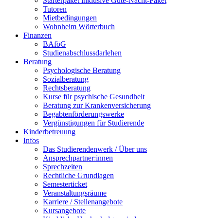
Starterpaket inklusive Gute-Nacht-Paket
Tutoren
Mietbedingungen
Wohnheim Wörterbuch
Finanzen
BAföG
Studienabschlussdarlehen
Beratung
Psychologische Beratung
Sozialberatung
Rechtsberatung
Kurse für psychische Gesundheit
Beratung zur Krankenversicherung
Begabtenförderungswerke
Vergünstigungen für Studierende
Kinderbetreuung
Infos
Das Studierendenwerk / Über uns
Ansprechpartner:innen
Sprechzeiten
Rechtliche Grundlagen
Semesterticket
Veranstaltungsräume
Karriere / Stellenangebote
Kursangebote