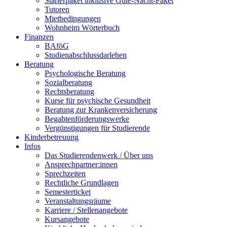
Starterpaket inklusive Gute-Nacht-Paket
Tutoren
Mietbedingungen
Wohnheim Wörterbuch
Finanzen
BAföG
Studienabschlussdarlehen
Beratung
Psychologische Beratung
Sozialberatung
Rechtsberatung
Kurse für psychische Gesundheit
Beratung zur Krankenversicherung
Begabtenförderungswerke
Vergünstigungen für Studierende
Kinderbetreuung
Infos
Das Studierendenwerk / Über uns
Ansprechpartner:innen
Sprechzeiten
Rechtliche Grundlagen
Semesterticket
Veranstaltungsräume
Karriere / Stellenangebote
Kursangebote