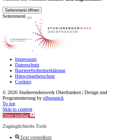
Seitenmenü öffnen
Seitenmenü
Impressum
Datenschutz
Barrierefreiheitserklärung
Hinweisgeberschutz
Cookies
©
2026 Studierendenwerk Oberfranken | Design und
Programmierung by
elfgenpick
To top
Skip to content
Open toolbar
Zugänglichkeits-Tools
Text vergrößern