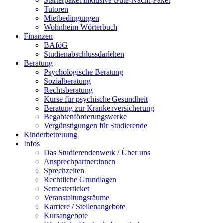
Starterpaket inklusive Gute-Nacht-Paket
Tutoren
Mietbedingungen
Wohnheim Wörterbuch
Finanzen
BAföG
Studienabschlussdarlehen
Beratung
Psychologische Beratung
Sozialberatung
Rechtsberatung
Kurse für psychische Gesundheit
Beratung zur Krankenversicherung
Begabtenförderungswerke
Vergünstigungen für Studierende
Kinderbetreuung
Infos
Das Studierendenwerk / Über uns
Ansprechpartner:innen
Sprechzeiten
Rechtliche Grundlagen
Semesterticket
Veranstaltungsräume
Karriere / Stellenangebote
Kursangebote