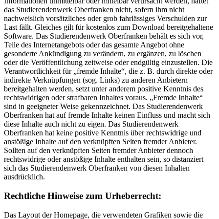
Informationen unmittelbar oder mittelbar verursacht werden, haftet
das Studierendenwerk Oberfranken nicht, sofern ihm nicht
nachweislich vorsätzliches oder grob fahrlässiges Verschulden zur
Last fällt. Gleiches gilt für kostenlos zum Download bereitgehaltene
Software. Das Studierendenwerk Oberfranken behält es sich vor,
Teile des Internetangebots oder das gesamte Angebot ohne
gesonderte Ankündigung zu verändern, zu ergänzen, zu löschen
oder die Veröffentlichung zeitweise oder endgültig einzustellen. Die
Verantwortlichkeit für „fremde Inhalte“, die z. B. durch direkte oder
indirekte Verknüpfungen (sog. Links) zu anderen Anbietern
bereitgehalten werden, setzt unter anderem positive Kenntnis des
rechtswidrigen oder strafbaren Inhaltes voraus. „Fremde Inhalte“
sind in geeigneter Weise gekennzeichnet. Das Studierendenwerk
Oberfranken hat auf fremde Inhalte keinen Einfluss und macht sich
diese Inhalte auch nicht zu eigen. Das Studierendenwerk
Oberfranken hat keine positive Kenntnis über rechtswidrige und
anstößige Inhalte auf den verknüpften Seiten fremder Anbieter.
Sollten auf den verknüpften Seiten fremder Anbieter dennoch
rechtswidrige oder anstößige Inhalte enthalten sein, so distanziert
sich das Studierendenwerk Oberfranken von diesen Inhalten
ausdrücklich.
Rechtliche Hinweise zum Urheberrecht:
Das Layout der Homepage, die verwendeten Grafiken sowie die