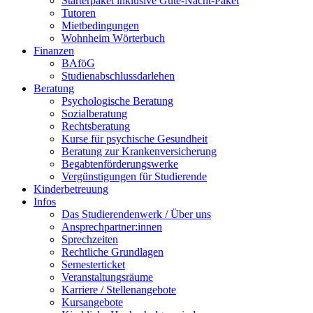
Starterpaket inklusive Gute-Nacht-Paket
Tutoren
Mietbedingungen
Wohnheim Wörterbuch
Finanzen
BAföG
Studienabschlussdarlehen
Beratung
Psychologische Beratung
Sozialberatung
Rechtsberatung
Kurse für psychische Gesundheit
Beratung zur Krankenversicherung
Begabtenförderungswerke
Vergünstigungen für Studierende
Kinderbetreuung
Infos
Das Studierendenwerk / Über uns
Ansprechpartner:innen
Sprechzeiten
Rechtliche Grundlagen
Semesterticket
Veranstaltungsräume
Karriere / Stellenangebote
Kursangebote