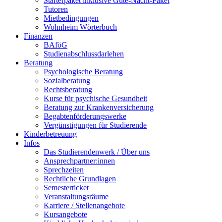
Starterpaket inklusive Gute-Nacht-Paket
Tutoren
Mietbedingungen
Wohnheim Wörterbuch
Finanzen
BAföG
Studienabschlussdarlehen
Beratung
Psychologische Beratung
Sozialberatung
Rechtsberatung
Kurse für psychische Gesundheit
Beratung zur Krankenversicherung
Begabtenförderungswerke
Vergünstigungen für Studierende
Kinderbetreuung
Infos
Das Studierendenwerk / Über uns
Ansprechpartner:innen
Sprechzeiten
Rechtliche Grundlagen
Semesterticket
Veranstaltungsräume
Karriere / Stellenangebote
Kursangebote