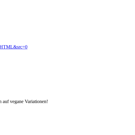
E:HTML&src=0
h auf vegane Variationen!