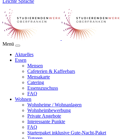
Leichte Sprache
Menü
Aktuelles
Essen
Mensen
Cafeterien & Kaffeebars
Mensakarte
Catering
Essenszuschuss
FAQ
Wohnen
Wohnheime / Wohnanlagen
Wohnheimbewerbung
Private Angebote
Interessante Punkte
FAQ
Starterpaket inklusive Gute-Nacht-Paket
Tutoren