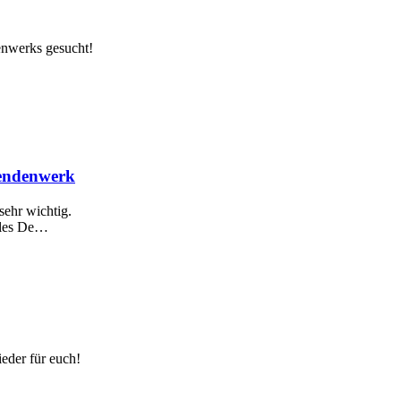
enwerks gesucht!
rendenwerk
ehr wichtig.
ales De…
ieder für euch!