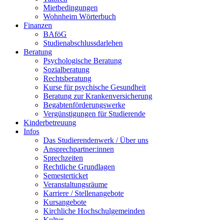
Mietbedingungen
Wohnheim Wörterbuch
Finanzen
BAföG
Studienabschlussdarlehen
Beratung
Psychologische Beratung
Sozialberatung
Rechtsberatung
Kurse für psychische Gesundheit
Beratung zur Krankenversicherung
Begabtenförderungswerke
Vergünstigungen für Studierende
Kinderbetreuung
Infos
Das Studierendenwerk / Über uns
Ansprechpartner:innen
Sprechzeiten
Rechtliche Grundlagen
Semesterticket
Veranstaltungsräume
Karriere / Stellenangebote
Kursangebote
Kirchliche Hochschulgemeinden
Kultur