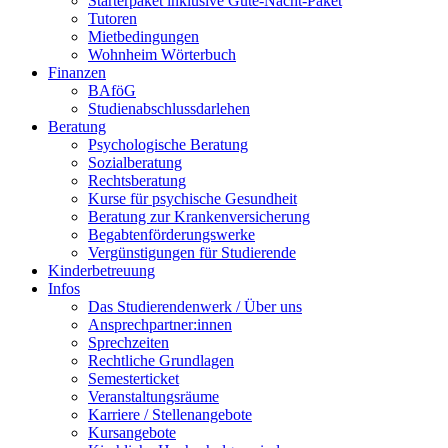
Starterpaket inklusive Gute-Nacht-Paket
Tutoren
Mietbedingungen
Wohnheim Wörterbuch
Finanzen
BAföG
Studienabschlussdarlehen
Beratung
Psychologische Beratung
Sozialberatung
Rechtsberatung
Kurse für psychische Gesundheit
Beratung zur Krankenversicherung
Begabtenförderungswerke
Vergünstigungen für Studierende
Kinderbetreuung
Infos
Das Studierendenwerk / Über uns
Ansprechpartner:innen
Sprechzeiten
Rechtliche Grundlagen
Semesterticket
Veranstaltungsräume
Karriere / Stellenangebote
Kursangebote