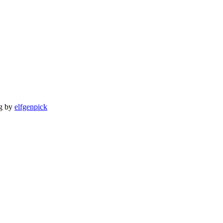
ng by
elfgenpick