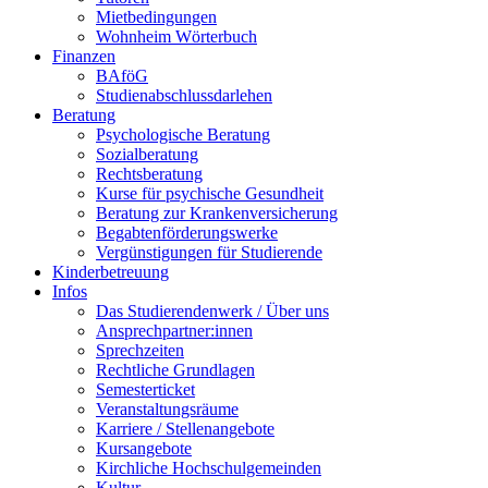
Mietbedingungen
Wohnheim Wörterbuch
Finanzen
BAföG
Studienabschlussdarlehen
Beratung
Psychologische Beratung
Sozialberatung
Rechtsberatung
Kurse für psychische Gesundheit
Beratung zur Krankenversicherung
Begabtenförderungswerke
Vergünstigungen für Studierende
Kinderbetreuung
Infos
Das Studierendenwerk / Über uns
Ansprechpartner:innen
Sprechzeiten
Rechtliche Grundlagen
Semesterticket
Veranstaltungsräume
Karriere / Stellenangebote
Kursangebote
Kirchliche Hochschulgemeinden
Kultur