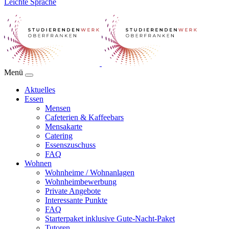
Leichte Sprache
Menü
Aktuelles
Essen
Mensen
Cafeterien & Kaffeebars
Mensakarte
Catering
Essenszuschuss
FAQ
Wohnen
Wohnheime / Wohnanlagen
Wohnheimbewerbung
Private Angebote
Interessante Punkte
FAQ
Starterpaket inklusive Gute-Nacht-Paket
Tutoren