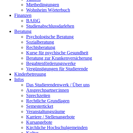
Mietbedingungen
Wohnheim Wörterbuch
Finanzen
BAföG
Studienabschlussdarlehen
Beratung
Psychologische Beratung
Sozialberatung
Rechtsberatung
Kurse für psychische Gesundheit
Beratung zur Krankenversicherung
Begabtenförderungswerke
Vergünstigungen für Studierende
Kinderbetreuung
Infos
Das Studierendenwerk / Über uns
Ansprechpartner:innen
Sprechzeiten
Rechtliche Grundlagen
Semesterticket
Veranstaltungsräume
Karriere / Stellenangebote
Kursangebote
Kirchliche Hochschulgemeinden
Kultur