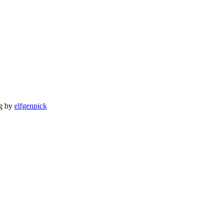
ng by
elfgenpick