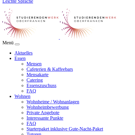
Leichte Sprache
Menü
Aktuelles
Essen
Mensen
Cafeterien & Kaffeebars
Mensakarte
Catering
Essenszuschuss
FAQ
Wohnen
Wohnheime / Wohnanlagen
Wohnheimbewerbung
Private Angebote
Interessante Punkte
FAQ
Starterpaket inklusive Gute-Nacht-Paket
Tutoren