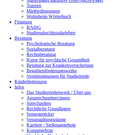
Starterpaket inklusive Gute-Nacht-Paket
Tutoren
Mietbedingungen
Wohnheim Wörterbuch
Finanzen
BAföG
Studienabschlussdarlehen
Beratung
Psychologische Beratung
Sozialberatung
Rechtsberatung
Kurse für psychische Gesundheit
Beratung zur Krankenversicherung
Begabtenförderungswerke
Vergünstigungen für Studierende
Kinderbetreuung
Infos
Das Studierendenwerk / Über uns
Ansprechpartner:innen
Sprechzeiten
Rechtliche Grundlagen
Semesterticket
Veranstaltungsräume
Karriere / Stellenangebote
Kursangebote