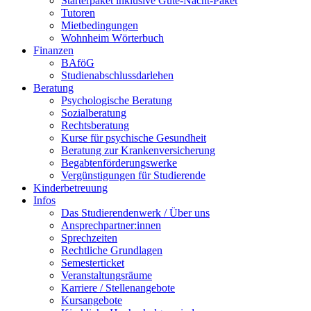
Starterpaket inklusive Gute-Nacht-Paket
Tutoren
Mietbedingungen
Wohnheim Wörterbuch
Finanzen
BAföG
Studienabschlussdarlehen
Beratung
Psychologische Beratung
Sozialberatung
Rechtsberatung
Kurse für psychische Gesundheit
Beratung zur Krankenversicherung
Begabtenförderungswerke
Vergünstigungen für Studierende
Kinderbetreuung
Infos
Das Studierendenwerk / Über uns
Ansprechpartner:innen
Sprechzeiten
Rechtliche Grundlagen
Semesterticket
Veranstaltungsräume
Karriere / Stellenangebote
Kursangebote