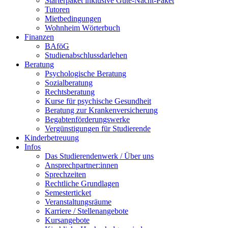
Starterpaket inklusive Gute-Nacht-Paket
Tutoren
Mietbedingungen
Wohnheim Wörterbuch
Finanzen
BAföG
Studienabschlussdarlehen
Beratung
Psychologische Beratung
Sozialberatung
Rechtsberatung
Kurse für psychische Gesundheit
Beratung zur Krankenversicherung
Begabtenförderungswerke
Vergünstigungen für Studierende
Kinderbetreuung
Infos
Das Studierendenwerk / Über uns
Ansprechpartner:innen
Sprechzeiten
Rechtliche Grundlagen
Semesterticket
Veranstaltungsräume
Karriere / Stellenangebote
Kursangebote