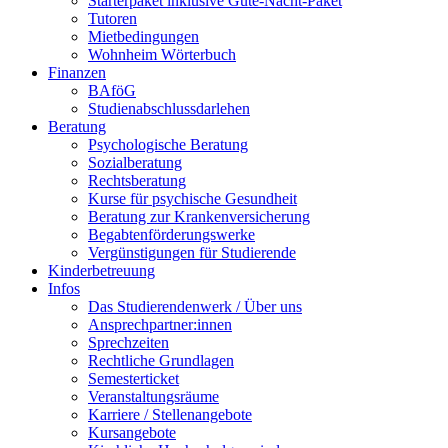
Starterpaket inklusive Gute-Nacht-Paket
Tutoren
Mietbedingungen
Wohnheim Wörterbuch
Finanzen
BAföG
Studienabschlussdarlehen
Beratung
Psychologische Beratung
Sozialberatung
Rechtsberatung
Kurse für psychische Gesundheit
Beratung zur Krankenversicherung
Begabtenförderungswerke
Vergünstigungen für Studierende
Kinderbetreuung
Infos
Das Studierendenwerk / Über uns
Ansprechpartner:innen
Sprechzeiten
Rechtliche Grundlagen
Semesterticket
Veranstaltungsräume
Karriere / Stellenangebote
Kursangebote