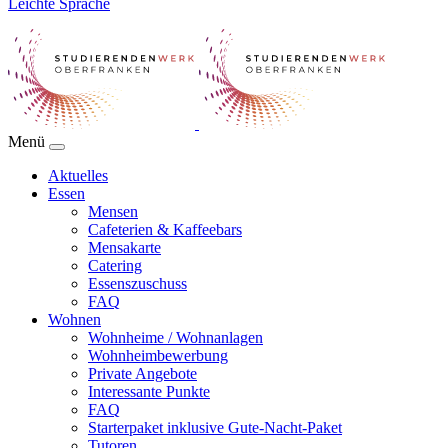
Leichte Sprache
Menü
Aktuelles
Essen
Mensen
Cafeterien & Kaffeebars
Mensakarte
Catering
Essenszuschuss
FAQ
Wohnen
Wohnheime / Wohnanlagen
Wohnheimbewerbung
Private Angebote
Interessante Punkte
FAQ
Starterpaket inklusive Gute-Nacht-Paket
Tutoren