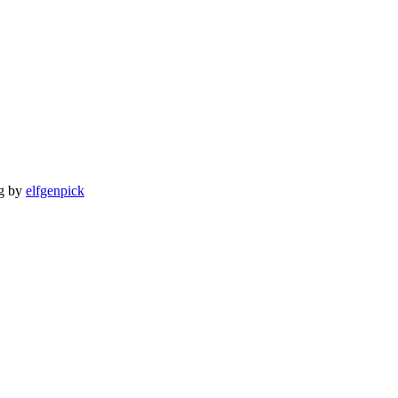
ng by
elfgenpick