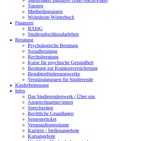
Starterpaket inklusive Gute-Nacht-Paket
Tutoren
Mietbedingungen
Wohnheim Wörterbuch
Finanzen
BAföG
Studienabschlussdarlehen
Beratung
Psychologische Beratung
Sozialberatung
Rechtsberatung
Kurse für psychische Gesundheit
Beratung zur Krankenversicherung
Begabtenförderungswerke
Vergünstigungen für Studierende
Kinderbetreuung
Infos
Das Studierendenwerk / Über uns
Ansprechpartner:innen
Sprechzeiten
Rechtliche Grundlagen
Semesterticket
Veranstaltungsräume
Karriere / Stellenangebote
Kursangebote