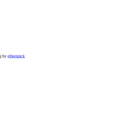
ng by
elfgenpick