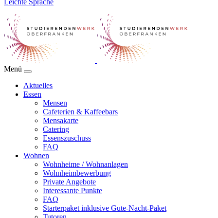
Leichte Sprache
Menü
Aktuelles
Essen
Mensen
Cafeterien & Kaffeebars
Mensakarte
Catering
Essenszuschuss
FAQ
Wohnen
Wohnheime / Wohnanlagen
Wohnheimbewerbung
Private Angebote
Interessante Punkte
FAQ
Starterpaket inklusive Gute-Nacht-Paket
Tutoren