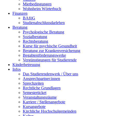
Mietbedingungen
Wohnheim Wörterbuch
Finanzen
BAföG
Studienabschlussdarlehen
Beratung
Psychologische Beratung
Sozialberatung
Rechtsberatung
Kurse für psychische Gesundheit
Beratung zur Krankenversicherung
Begabtenförderungswerke
Vergünstigungen für Studierende
Kinderbetreuung
Infos
Das Studierendenwerk / Über uns
Ansprechpartner:innen
Sprechzeiten
Rechtliche Grundlagen
Semesterticket
Veranstaltungsräume
Karriere / Stellenangebote
Kursangebote
Kirchliche Hochschulgemeinden
Kultur