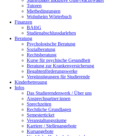
Starterpaket inklusive Gute-Nacht-Paket
Tutoren
Mietbedingungen
Wohnheim Wörterbuch
Finanzen
BAföG
Studienabschlussdarlehen
Beratung
Psychologische Beratung
Sozialberatung
Rechtsberatung
Kurse für psychische Gesundheit
Beratung zur Krankenversicherung
Begabtenförderungswerke
Vergünstigungen für Studierende
Kinderbetreuung
Infos
Das Studierendenwerk / Über uns
Ansprechpartner:innen
Sprechzeiten
Rechtliche Grundlagen
Semesterticket
Veranstaltungsräume
Karriere / Stellenangebote
Kursangebote