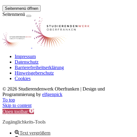
Seitenmenü öffnen
Seitenmenü
Impressum
Datenschutz
Barrierefreiheitserklärung
Hinweisgeberschutz
Cookies
©
2026 Studierendenwerk Oberfranken | Design und
Programmierung by
elfgenpick
To top
Skip to content
Open toolbar
Zugänglichkeits-Tools
Text vergrößern