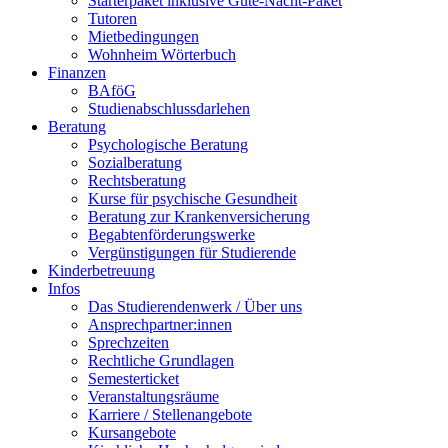
Starterpaket inklusive Gute-Nacht-Paket
Tutoren
Mietbedingungen
Wohnheim Wörterbuch
Finanzen
BAföG
Studienabschlussdarlehen
Beratung
Psychologische Beratung
Sozialberatung
Rechtsberatung
Kurse für psychische Gesundheit
Beratung zur Krankenversicherung
Begabtenförderungswerke
Vergünstigungen für Studierende
Kinderbetreuung
Infos
Das Studierendenwerk / Über uns
Ansprechpartner:innen
Sprechzeiten
Rechtliche Grundlagen
Semesterticket
Veranstaltungsräume
Karriere / Stellenangebote
Kursangebote