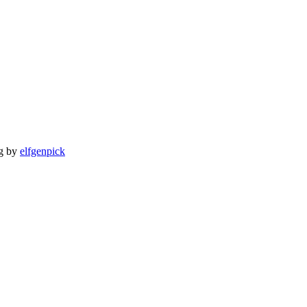
ng by
elfgenpick