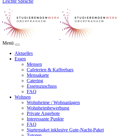
Leichte Sprache
Menü
Aktuelles
Essen
Mensen
Cafeterien & Kaffeebars
Mensakarte
Catering
Essenszuschuss
FAQ
Wohnen
Wohnheime / Wohnanlagen
Wohnheimbewerbung
Private Angebote
Interessante Punkte
FAQ
Starterpaket inklusive Gute-Nacht-Paket
Tutoren