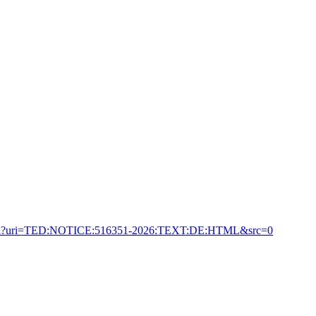
a.eu/udl?uri=TED:NOTICE:516351-2026:TEXT:DE:HTML&src=0