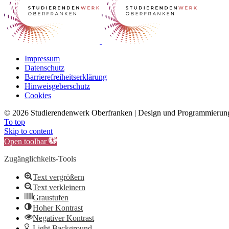
Impressum
Datenschutz
Barrierefreiheitserklärung
Hinweisgeberschutz
Cookies
©
2026 Studierendenwerk Oberfranken | Design und Programmieru
To top
Skip to content
Open toolbar
Zugänglichkeits-Tools
Text vergrößern
Text verkleinern
Graustufen
Hoher Kontrast
Negativer Kontrast
Light Background