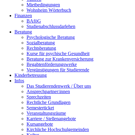
Mietbedingungen
Wohnheim Wörterbuch
Finanzen
BAföG
Studienabschlussdarlehen
Beratung
Psychologische Beratung
Sozialberatung
Rechtsberatung
Kurse für psychische Gesundheit
Beratung zur Krankenversicherung
Begabtenförderungswerke
Vergünstigungen für Studierende
Kinderbetreuung
Infos
Das Studierendenwerk / Über uns
Ansprechpartner:innen
Sprechzeiten
Rechtliche Grundlagen
Semesterticket
Veranstaltungsräume
Karriere / Stellenangebote
Kursangebote
Kirchliche Hochschulgemeinden
Kultur