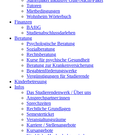
Starterpaket inklusive Gute-Nacht-Paket
Tutoren
Mietbedingungen
Wohnheim Wörterbuch
Finanzen
BAföG
Studienabschlussdarlehen
Beratung
Psychologische Beratung
Sozialberatung
Rechtsberatung
Kurse für psychische Gesundheit
Beratung zur Krankenversicherung
Begabtenförderungswerke
Vergünstigungen für Studierende
Kinderbetreuung
Infos
Das Studierendenwerk / Über uns
Ansprechpartner:innen
Sprechzeiten
Rechtliche Grundlagen
Semesterticket
Veranstaltungsräume
Karriere / Stellenangebote
Kursangebote