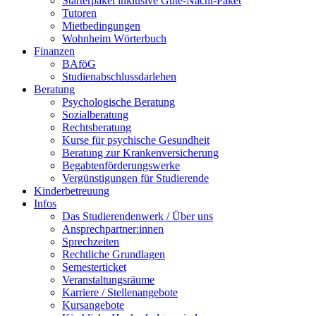
Starterpaket inklusive Gute-Nacht-Paket
Tutoren
Mietbedingungen
Wohnheim Wörterbuch
Finanzen
BAföG
Studienabschlussdarlehen
Beratung
Psychologische Beratung
Sozialberatung
Rechtsberatung
Kurse für psychische Gesundheit
Beratung zur Krankenversicherung
Begabtenförderungswerke
Vergünstigungen für Studierende
Kinderbetreuung
Infos
Das Studierendenwerk / Über uns
Ansprechpartner:innen
Sprechzeiten
Rechtliche Grundlagen
Semesterticket
Veranstaltungsräume
Karriere / Stellenangebote
Kursangebote