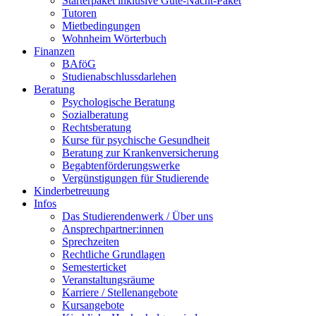
Starterpaket inklusive Gute-Nacht-Paket
Tutoren
Mietbedingungen
Wohnheim Wörterbuch
Finanzen
BAföG
Studienabschlussdarlehen
Beratung
Psychologische Beratung
Sozialberatung
Rechtsberatung
Kurse für psychische Gesundheit
Beratung zur Krankenversicherung
Begabtenförderungswerke
Vergünstigungen für Studierende
Kinderbetreuung
Infos
Das Studierendenwerk / Über uns
Ansprechpartner:innen
Sprechzeiten
Rechtliche Grundlagen
Semesterticket
Veranstaltungsräume
Karriere / Stellenangebote
Kursangebote