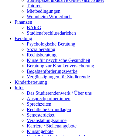
Starterpaket inklusive Gute-Nacht-Paket
Tutoren
Mietbedingungen
Wohnheim Wörterbuch
Finanzen
BAföG
Studienabschlussdarlehen
Beratung
Psychologische Beratung
Sozialberatung
Rechtsberatung
Kurse für psychische Gesundheit
Beratung zur Krankenversicherung
Begabtenförderungswerke
Vergünstigungen für Studierende
Kinderbetreuung
Infos
Das Studierendenwerk / Über uns
Ansprechpartner:innen
Sprechzeiten
Rechtliche Grundlagen
Semesterticket
Veranstaltungsräume
Karriere / Stellenangebote
Kursangebote