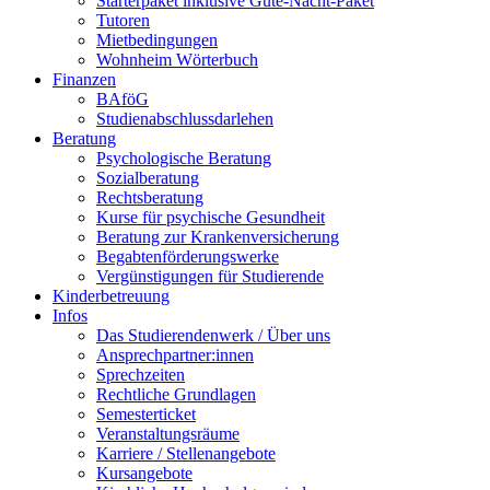
Starterpaket inklusive Gute-Nacht-Paket
Tutoren
Mietbedingungen
Wohnheim Wörterbuch
Finanzen
BAföG
Studienabschlussdarlehen
Beratung
Psychologische Beratung
Sozialberatung
Rechtsberatung
Kurse für psychische Gesundheit
Beratung zur Krankenversicherung
Begabtenförderungswerke
Vergünstigungen für Studierende
Kinderbetreuung
Infos
Das Studierendenwerk / Über uns
Ansprechpartner:innen
Sprechzeiten
Rechtliche Grundlagen
Semesterticket
Veranstaltungsräume
Karriere / Stellenangebote
Kursangebote