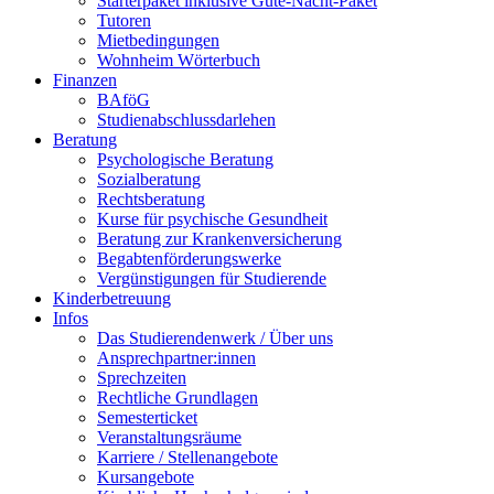
Starterpaket inklusive Gute-Nacht-Paket
Tutoren
Mietbedingungen
Wohnheim Wörterbuch
Finanzen
BAföG
Studienabschlussdarlehen
Beratung
Psychologische Beratung
Sozialberatung
Rechtsberatung
Kurse für psychische Gesundheit
Beratung zur Krankenversicherung
Begabtenförderungswerke
Vergünstigungen für Studierende
Kinderbetreuung
Infos
Das Studierendenwerk / Über uns
Ansprechpartner:innen
Sprechzeiten
Rechtliche Grundlagen
Semesterticket
Veranstaltungsräume
Karriere / Stellenangebote
Kursangebote