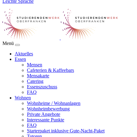
Leichte Sprache
Menü
Aktuelles
Essen
Mensen
Cafeterien & Kaffeebars
Mensakarte
Catering
Essenszuschuss
FAQ
Wohnen
Wohnheime / Wohnanlagen
Wohnheimbewerbung
Private Angebote
Interessante Punkte
FAQ
Starterpaket inklusive Gute-Nacht-Paket
Tutoren