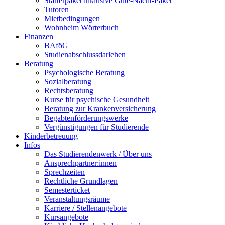
Starterpaket inklusive Gute-Nacht-Paket
Tutoren
Mietbedingungen
Wohnheim Wörterbuch
Finanzen
BAföG
Studienabschlussdarlehen
Beratung
Psychologische Beratung
Sozialberatung
Rechtsberatung
Kurse für psychische Gesundheit
Beratung zur Krankenversicherung
Begabtenförderungswerke
Vergünstigungen für Studierende
Kinderbetreuung
Infos
Das Studierendenwerk / Über uns
Ansprechpartner:innen
Sprechzeiten
Rechtliche Grundlagen
Semesterticket
Veranstaltungsräume
Karriere / Stellenangebote
Kursangebote