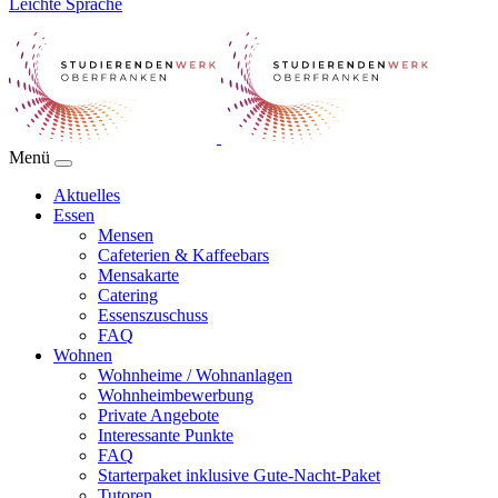
Leichte Sprache
Menü
Aktuelles
Essen
Mensen
Cafeterien & Kaffeebars
Mensakarte
Catering
Essenszuschuss
FAQ
Wohnen
Wohnheime / Wohnanlagen
Wohnheimbewerbung
Private Angebote
Interessante Punkte
FAQ
Starterpaket inklusive Gute-Nacht-Paket
Tutoren