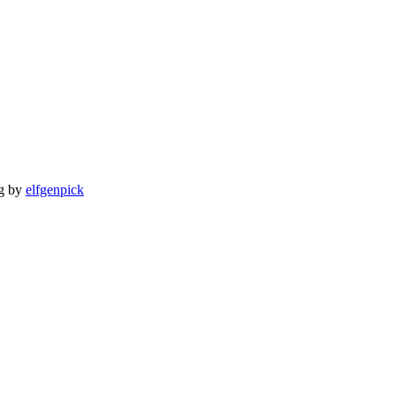
ng by
elfgenpick