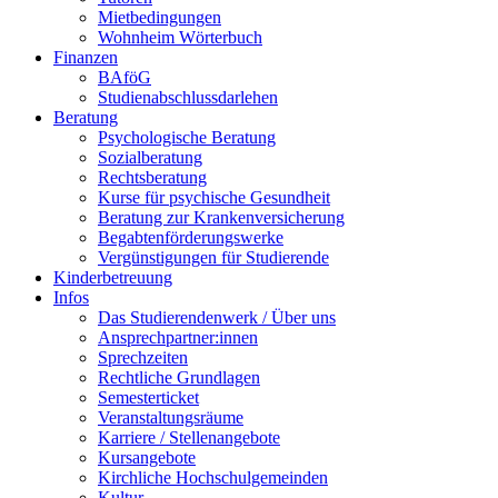
Mietbedingungen
Wohnheim Wörterbuch
Finanzen
BAföG
Studienabschlussdarlehen
Beratung
Psychologische Beratung
Sozialberatung
Rechtsberatung
Kurse für psychische Gesundheit
Beratung zur Krankenversicherung
Begabtenförderungswerke
Vergünstigungen für Studierende
Kinderbetreuung
Infos
Das Studierendenwerk / Über uns
Ansprechpartner:innen
Sprechzeiten
Rechtliche Grundlagen
Semesterticket
Veranstaltungsräume
Karriere / Stellenangebote
Kursangebote
Kirchliche Hochschulgemeinden
Kultur