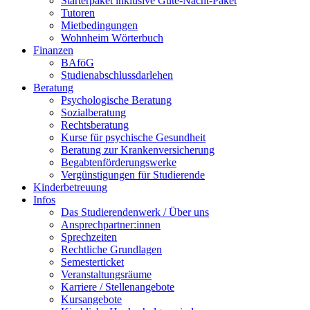
Starterpaket inklusive Gute-Nacht-Paket
Tutoren
Mietbedingungen
Wohnheim Wörterbuch
Finanzen
BAföG
Studienabschlussdarlehen
Beratung
Psychologische Beratung
Sozialberatung
Rechtsberatung
Kurse für psychische Gesundheit
Beratung zur Krankenversicherung
Begabtenförderungswerke
Vergünstigungen für Studierende
Kinderbetreuung
Infos
Das Studierendenwerk / Über uns
Ansprechpartner:innen
Sprechzeiten
Rechtliche Grundlagen
Semesterticket
Veranstaltungsräume
Karriere / Stellenangebote
Kursangebote